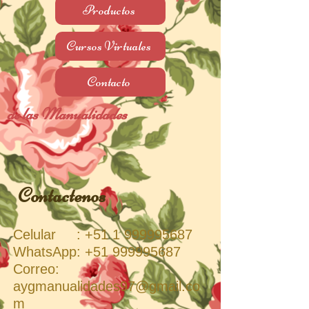
Productos
Cursos Virtuales
Contacto
de las Manualidades
Contactenos
Celular :
+51 1 999995687
WhatsApp:
+51 999995687
Correo:
aygmanualidades97@gmail.co
m